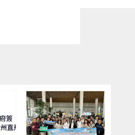
縣府簽
清州直飛