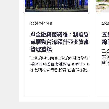
2025年6月16日
202
AI金融興國戰略：制度變
五
革驅動台灣躍升亞洲資產
線
管理重鎮
三普
業 
三普旅遊集團 #三普旅行社 #旅行事
創下
業 inFlux 普匯金融科技 # inFlux #
台
金融科技 # 新創投資 在全球金融與
推
技術秩序重構的浪潮中，2025 AI金
局
融科技發展論壇強調： AI金融不僅是
1
科技創新，更是驅動制度改革的戰略
一
工具 。本論壇由 AI金融科技協會主
媒...
辦...