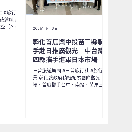
行事
，花蓮縣政
空（Aero
2025年5月6日
U），共同
彰化首度與中投苗三縣聯
國際航線。
韓國旅遊與地
手赴日推廣觀光 中台灣
夜踩線行
四縣攜手進軍日本市場
觀...
三普旅遊集團 #三普旅行社 #旅行事
業 彰化縣政府積極拓展國際觀光市
場，首度攜手台中、南投、苗栗三縣
市組成「中台灣觀光聯盟」團隊，前
進日本神戶與大阪展開觀光推廣行
程。此次行程由城市暨觀光發展處長
王瑩琦率團，聯合縣內旅遊協會與指
標業者如279順福農場與富雨洋傘，
共同參與B2B...