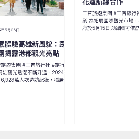
花蓮航線合作
三普旅遊集團 #三普旅行社 #旅
業 為拓展國際觀光市場
府於5月15日與韓國可依航
5年5月26日
K）簽署合作備忘錄（MO
感體驗高雄新風貌：踩
推動韓國清州直飛花蓮的
此次合作由Aero K攜手
團揭露港都觀光亮點
方創生代表團展開四天三
旅遊集團 #三普旅行社 #旅行事
程，深入體驗花蓮壯麗山海景
高雄觀光熱潮不斷升溫，2024年
6,923萬人次造訪紀錄，穩居全
最受歡迎旅遊城市寶座。為進一步
廣多元觀光魅力，高雄市政府觀光
聯手交通部觀光署響應「台灣觀光
00亮點」計畫，於五月初舉辦兩天
夜踩線團，邀集全台旅遊業者與