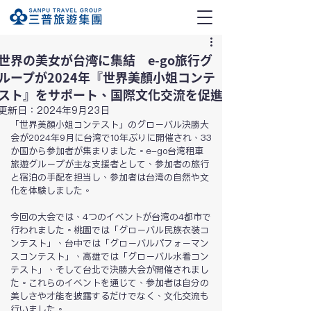
世界の美女が台湾に集結 e-go旅行グ
ループが2024年『世界美顏小姐コンテ
スト』をサポート、国際文化交流を促進
更新日：
2024年9月23日
「世界美顏小姐コンテスト」のグローバル決勝大
会が2024年9月に台湾で10年ぶりに開催され、33
か国から参加者が集まりました。e-go
台湾租車
旅遊
グループが主な支援者として、参加者の旅行
と宿泊の手配を担当し、参加者は台湾の自然や文
化を体験しました。
今回の大会では、4つのイベントが台湾の4都市で
行われました。桃園では「グローバル民族衣装コ
ンテスト」、台中では「グローバルパフォーマン
スコンテスト」、高雄では「グローバル水着コン
テスト」、そして台北で決勝大会が開催されまし
た。これらのイベントを通じて、参加者は自分の
美しさや才能を披露するだけでなく、文化交流も
行いました。