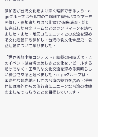
参加者が台湾文化をより深く理解できるよう、e-
goグループは台北市の二階建て観光バスツアーを
開催し、参加者たちは台北101や陶朱隠園、新た
に完成した台北ドームなどのランドマークを訪れ
ました。また、地元コミュニティとの交流を深め
る文化活動にも参加し、台湾の食文化や歴史、公
益活動について学びました。
「世界美顏小姐コンテスト」総裁のMila氏は、こ
のイベントは台湾の美しさと文化をアピールする
だけでなく、国際的な文化交流を深める素晴らし
い機会であると述べました。e-goグループは、
国際的な観光地としての台湾の魅力を広め、将来
的には海外からの旅行者にユニークな台湾の体験
を楽しんでもらうことを目指しています。