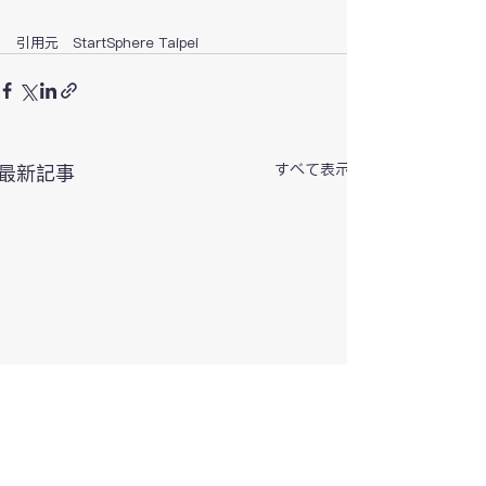
引用元　StartSphere Taipei
すべて表示
最新記事