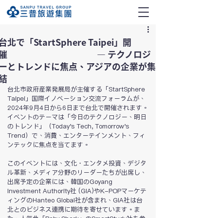
台北で「StartSphere Taipei」開
催 ― テクノロジ
ーとトレンドに焦点、アジアの企業が集
結
台北市政府産業発展局が主催する「StartSphere 
Taipei」国際イノベーション交流フォーラムが、
2024年9月4日から6日まで台北で開催されます。
イベントのテーマは「今日のテクノロジー、明日
のトレンド」（Today's Tech, Tomorrow's 
Trend）で、消費、エンターテインメント、フィ
ンテックに焦点を当てます。
このイベントには、文化・エンタメ投資、デジタ
ル革新、メディア分野のリーダーたちが出席し、
出席予定の企業には、韓国のGoyang 
Investment Authority社 (GIA)やK-POPマーケテ
ィングのHanteo Global社が含まれ、GIA社は台
北とのビジネス連携に期待を寄せています。ま