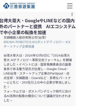
台湾大哥大、GoogleやLINEなどの国内
外のパートナーと提携 AIエコシステム
で中小企業の転換を加速
女媧機器人股份有限公司(台湾)
#
NUWA ROBOTICS
#
ロボットテクノロジー
#
ス
タートアップ企業投資
台湾大哥大は、2024年12月9日に「2024台湾大
哥大 AIテクノロジー革新交流フォーラム」を開催
しました。イベントには、国家発展委員会の副委
員長である詹方冠氏が出席し、Google Cloud、
LINE台湾、スタートアップ企業のPartipost、点
点全球、女媧創造、Ocardなど、多様なパートナ
ーとともに、250社以上の中小企業が参加しまし
た。
フォーラムでは、ポストパンデミック時代におけ
るAI活用の転換の機会について議論が交わされま
した。