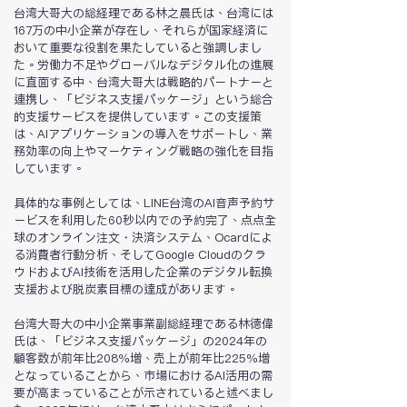
台湾大哥大の総経理である林之晨氏は、台湾には
167万の中小企業が存在し、それらが国家経済に
おいて重要な役割を果たしていると強調しまし
た。労働力不足やグローバルなデジタル化の進展
に直面する中、台湾大哥大は戦略的パートナーと
連携し、「ビジネス支援パッケージ」という総合
的支援サービスを提供しています。この支援策
は、AIアプリケーションの導入をサポートし、業
務効率の向上やマーケティング戦略の強化を目指
しています。
具体的な事例としては、LINE台湾のAI音声予約サ
ービスを利用した60秒以内での予約完了、点点全
球のオンライン注文・決済システム、Ocardによ
る消費者行動分析、そしてGoogle Cloudのクラ
ウドおよびAI技術を活用した企業のデジタル転換
支援および脱炭素目標の達成があります。
台湾大哥大の中小企業事業副総経理である林德偉
氏は、「ビジネス支援パッケージ」の2024年の
顧客数が前年比208％増、売上が前年比225％増
となっていることから、市場におけるAI活用の需
要が高まっていることが示されていると述べまし