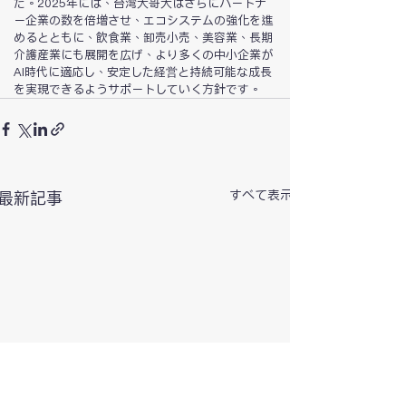
た。2025年には、台湾大哥大はさらにパートナ
ー企業の数を倍増させ、エコシステムの強化を進
めるとともに、飲食業、卸売小売、美容業、長期
介護産業にも展開を広げ、より多くの中小企業が
AI時代に適応し、安定した経営と持続可能な成長
を実現できるようサポートしていく方針です。
すべて表示
最新記事