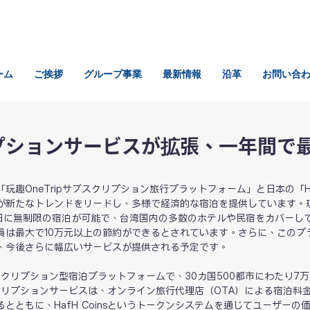
ーム
ご挨拶
グループ事業
最新情報
沿革
お問い合
プションサービスが拡張、一年間で
玩趣OneTripサブスクリプション旅行プラットフォーム」と日本の「H
が新たなトレンドをリードし、多様で経済的な宿泊を提供しています。
元で平日に無制限の宿泊が可能で、台湾国内の多数のホテルや民宿をカバーし
員は最大で10万元以上の節約ができるとされています。さらに、このプ
、今後さらに幅広いサービスが提供される予定です。
スクリプション型宿泊プラットフォームで、30カ国500都市にわたり7
クリプションサービスは、オンライン旅行代理店（OTA）による宿泊料
とともに、HafH Coinsというトークンシステムを通じてユーザーの