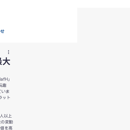
わせ
最大
afH」
玩趣
ていま
ラット
万人以上
金の変動
価値を高