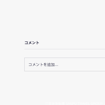
コメント
コメントを追加…
HafHが新しいAIアシスタン
トをリリース、自然言語での
施設検索が可能に
三普旅遊集團 SANPU TRAVEL GROUP © 201