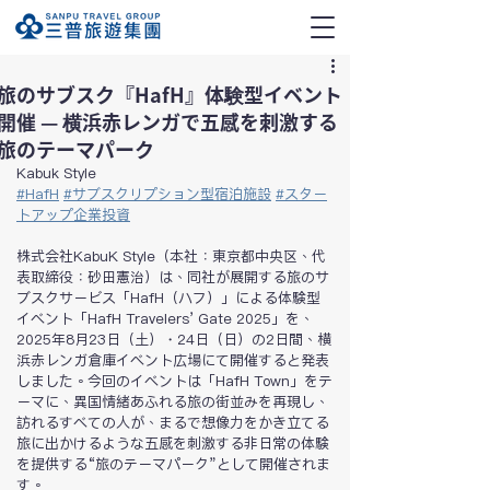
旅のサブスク『HafH』体験型イベント
開催 — 横浜赤レンガで五感を刺激する
旅のテーマパーク
Kabuk Style
#HafH
#
サブスクリプション型宿泊施設
#
スター
トアップ企業投資
株式会社KabuK Style（本社：東京都中央区、代
表取締役：砂田憲治）は、同社が展開する旅のサ
ブスクサービス「HafH（ハフ）」による体験型
イベント「HafH Travelers’ Gate 2025」を、
2025年8月23日（土）・24日（日）の2日間、横
浜赤レンガ倉庫イベント広場にて開催すると発表
しました。今回のイベントは「HafH Town」をテ
ーマに、異国情緒あふれる旅の街並みを再現し、
訪れるすべての人が、まるで想像力をかき立てる
旅に出かけるような五感を刺激する非日常の体験
を提供する“旅のテーマパーク”として開催されま
す。