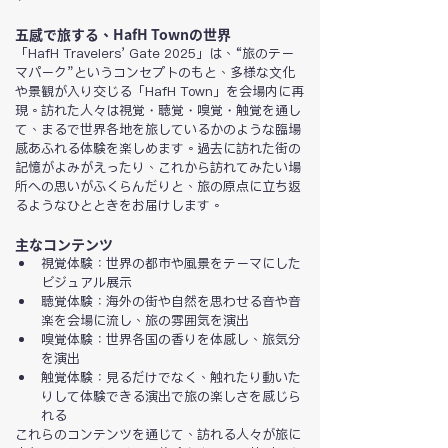
五感で旅する、HafH Townの世界
「HafH Travelers’ Gate 2025」は、“旅のテー
マパーク”というコンセプトのもと、多様な文化
や景観が入り交じる「HafH Town」を会場内に再
現。訪れた人々は視覚・聴覚・嗅覚・触覚を通し
て、まるで世界各地を旅しているかのような臨場
感あふれる体験を楽しめます。過去に訪れた街の
記憶がよみがえったり、これから訪れてみたい場
所への思いがふくらんだりと、旅の原点に立ち返
るようなひとときをお届けします。
主なコンテンツ
視覚体験：世界の都市や風景をテーマにした
ビジュアル展示
聴覚体験：海外の街や自然を思わせる音や音
楽を会場に流し、旅の雰囲気を演出
嗅覚体験：世界各国の香りを体感し、旅気分
を演出
触覚体験：見るだけでなく、触れたり動いた
りして体験できる演出で旅の楽しさを感じら
れる
これらのコンテンツを通じて、訪れる人々が旅に