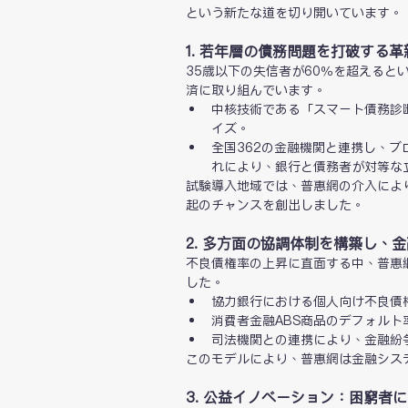
という新たな道を切り開いています。
1. 若年層の債務問題を打破する
35歳以下の失信者が60％を超える
済に取り組んでいます。
中核技術である「スマート債務診
イズ。
全国362の金融機関と連携し、
れにより、銀行と債務者が対等な
試験導入地域では、普惠網の介入により
起のチャンスを創出しました。
2. 多方面の協調体制を構築し、
不良債権率の上昇に直面する中、普惠
した。
協力銀行における個人向け不良債権
消費者金融ABS商品のデフォルト
司法機関との連携により、金融紛争
このモデルにより、普惠網は金融シス
3. 公益イノベーション：困窮者