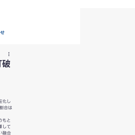
わせ
打破
在化し
割合は
のもと
揮して
い融合