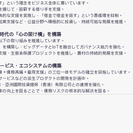
す」という理念をビジネス全体に貫いています。
を通じて、困窮する借り手を支援。
角的な支援を実施し、「借金で借金を返す」という悪循環を抑制。
起業支援など、公益分野へ積極的に投資し、持続可能な発展を推進。
ル時代の「心の架け橋」を構築
以下の取り組みを推進しています。
」を構築し、ビッグデータとIoTを融合してガバナンス能力を強化。
支援、生態系保護プロジェクトを推進し、農村の持続的発展を支援。
サービス・エコシステムの構築
復＋債務再編＋雇用支援」の三位一体モデルの確立を目指しています。
サービスなどの派生プロダクトの開発を計画中。
融科技、亞洲國際投資擔保（香港）有限公司との連携を強化。
率の向上を図ることで、債務リスクの根本的な解決を図る。