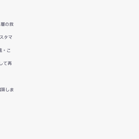
年層の救
スタマ
進。こ
して再
構築しま