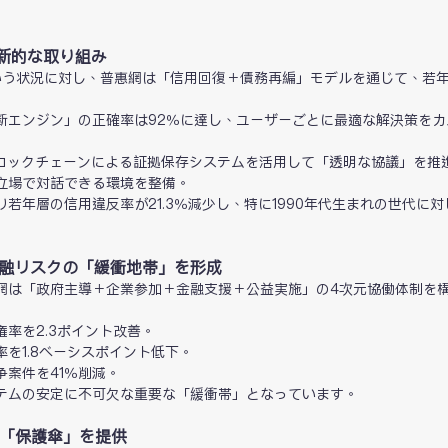
革新的な取り組み
という状況に対し、普惠網は「信用回復＋債務再編」モデルを通じて、若
断エンジン」の正確率は92％に達し、ユーザーごとに最適な解決策をカ
ブロックチェーンによる証拠保存システムを活用して「透明な協議」を推
立場で対話できる環境を整備。
若年層の信用違反率が21.3％減少し、特に1990年代生まれの世代に対
金融リスクの「緩衝地帯」を形成
網は「政府主導＋企業参加＋金融支援＋公益実施」の4次元協働体制を
率を2.3ポイント改善。
率を1.8ベーシスポイント低下。
案件を41％削減。
テムの安定に不可欠な重要な「緩衝帯」となっています。
に「保護傘」を提供