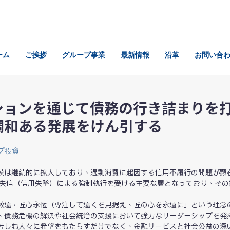
ーム
ご挨拶
グループ事業
最新情報
沿革
お問い合
ションを通じて債務の行き詰まりを
調和ある発展をけん引する
プ投資
模は継続的に拡大しており、過剰消費に起因する信用不履行の問題が顕
、失信（信用失墜）による強制執行を受ける主要な層となっており、その
致遠，匠心永恆（専注して遠くを見据え、匠の心を永遠に」という理念
、債務危機の解決や社会統治の支援において強力なリーダーシップを発
苦しむ人々に希望をもたらすだけでなく、金融サービスと社会公益の深