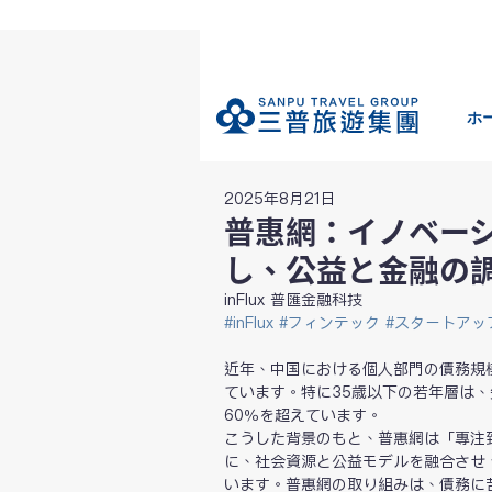
ホ
2025年8月21日
普惠網：イノベー
し、公益と金融の
inFlux 普匯金融科技
#inFlux
#フィンテック
#スタートアッ
近年、中国における個人部門の債務規
ています。特に35歳以下の若年層は
60％を超えています。
こうした背景のもと、普惠網は「專注
に、社会資源と公益モデルを融合させ
います。普惠網の取り組みは、債務に