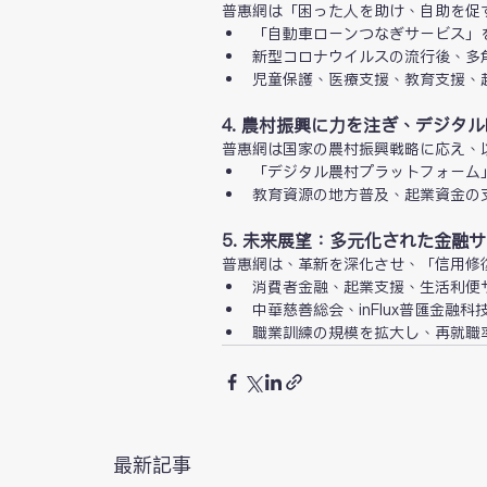
普惠網は「困った人を助け、自助を促
「自動車ローンつなぎサービス」
新型コロナウイルスの流行後、多
児童保護、医療支援、教育支援、
4. 農村振興に力を注ぎ、デジタ
普惠網は国家の農村振興戦略に応え、
「デジタル農村プラットフォーム
教育資源の地方普及、起業資金の
5. 未来展望：多元化された金融
普惠網は、革新を深化させ、「信用修
消費者金融、起業支援、生活利便
中華慈善総会、inFlux普匯金
職業訓練の規模を拡大し、再就職
最新記事