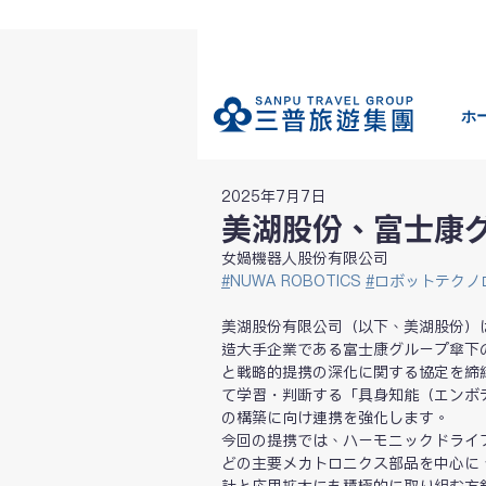
ホ
2025年7月7日
美湖股份、富士康
女媧機器人股份有限公司
#
NUWA ROBOTICS
#
ロボットテクノ
美湖股份有限公司（以下、美湖股份）は2
造大手企業である富士康グループ傘下
と戦略的提携の深化に関する協定を締
て学習・判断する「具身知能（エンボ
の構築に向け連携を強化します。
今回の提携では、ハーモニックドライ
どの主要メカトロニクス部品を中心に