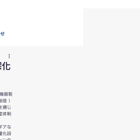
わせ
深化
子機器製
造 ）
を通じ
産体制
ギアな
量化設