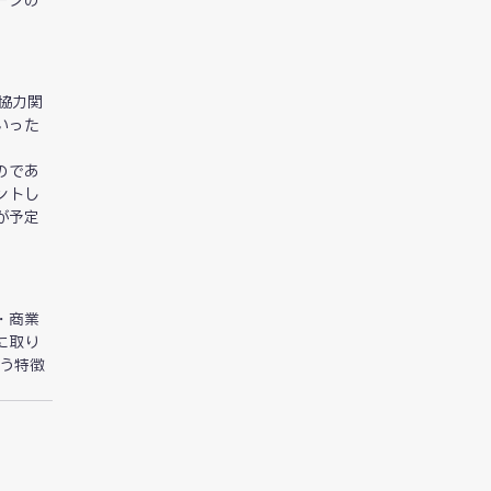
ーンの
協力関
いった
のであ
ントし
が予定
・商業
に取り
いう特徴