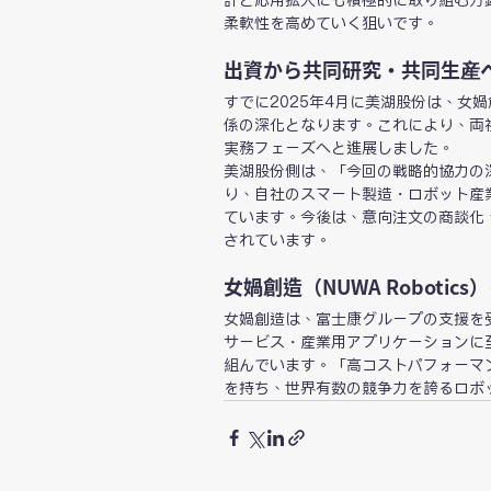
計と応用拡大にも積極的に取り組む方
柔軟性を高めていく狙いです。
出資から共同研究・共同生産
すでに2025年4月に美湖股份は、女
係の深化となります。これにより、両
実務フェーズへと進展しました。
美湖股份側は、「今回の戦略的協力の
り、自社のスマート製造・ロボット産
ています。今後は、意向注文の商談化
されています。
女媧創造（NUWA Robotic
女媧創造は、富士康グループの支援を
サービス・産業用アプリケーションに
組んでいます。「高コストパフォーマ
を持ち、世界有数の競争力を誇るロボ