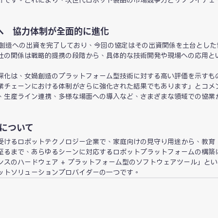
針です。これにより、次世代ロボット製品の市場競争力とサプライチェ
へ　協力体制が全面的に進化
媧創造への出資を完了しており、今回の協定はその出資関係を土台とした
社の関係は戦略的提携の段階から、具体的な技術開発や現場への応用と
深化は、女媧創造のプラットフォーム型技術に対する高い評価を示すも
業チェーンにおける体制がさらに強化された結果でもあります」とコメ
、生産ライン連携、多様な場面への導入など、さまざまな領域での協業
s）について
受けるロボットテクノロジー企業で、家庭向けの見守り用途から、教育
至るまで、あらゆるシーンに対応するロボットプラットフォームの構築
ンスのハードウェア + プラットフォーム型のソフトウェアツール」と
ットソリューションプロバイダーの一つです。