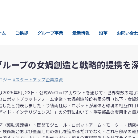
ーム
ご挨拶
グループ事業
最新情報
沿革
お問い合
グループの女媧創造と戦略的提携を
ロジー
#
スタートアップ企業投資
025年6月23日、公式WeChatアカウントを通じて、世界有数の電
のロボットプラットフォーム企業、女媧創造股份有限公司（以下、女媧創
結したと発表しました。今後両社は、ロボットが身体と環境の相互作用
ディド・インテリジェンス）」の分野において、重要部品の実用化と量
ブ（波動減速機）、関節モジュール、ロボットアーム、モーター、精密
、技術統合および量産活用の強化を進めるだけでなく、これら部品の軽