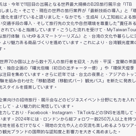
懷紳氏は、今年で11回目の出展となる世界最大規模のB2B旅行展示会「ITB 
に参加しました。そこで、現在の世界の旅行業界が「最新技術の導入」と「
に進化を遂げていると語りました。なかでも、生成AI（人工知能による
い交通手段の導入、そして旅行先の文化や自然環境を尊重した“責任あ
れていると指摘しています。こうした流れを受けて、MyTaiwanTou
な旅行体験（いわゆるスマートツーリズム）と、台湾の文化や暮らしに
、より魅力ある商品づくりを進めています。これにより、台湾観光産業
す。
Tourは世界70か国以上から数十万人の旅行者を迎え、九份、平渓、宜蘭の茶
え、独自企画の「曙光包機（初日の出チャーター便）」や「環保天燈季
な注目を集めています。さらに近年では、台北の夜景と、アジアのトップ
ル体験を組み合わせた「移動酒吧（移動式バー）観光バス」を新たに発表
光スタイルを提案しています。
会議や企業向けの招待旅行、展示会などのビジネスイベント分野にも力を入れ
として、より魅力的に発信しています。
おり、Facebook、Instagram、TikTokなどのSNSを活用し
ます。2024年には、ロンドンから総フォロワー数250万人以上を持
光地を巡るだけでなく、現地の文化や人との交流も楽しめるようなツア
湾の観光ブランドの国際的な認知度と影響力を大きく高めました。