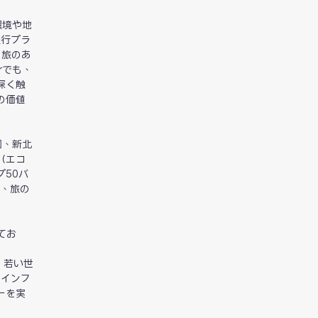
環境や地
旅行プラ
る旅のあ
rでも、
深く触
の価値
園、新北
（エコ
50バ
し、旅の
てお
て、若い世
つインフ
ーを実