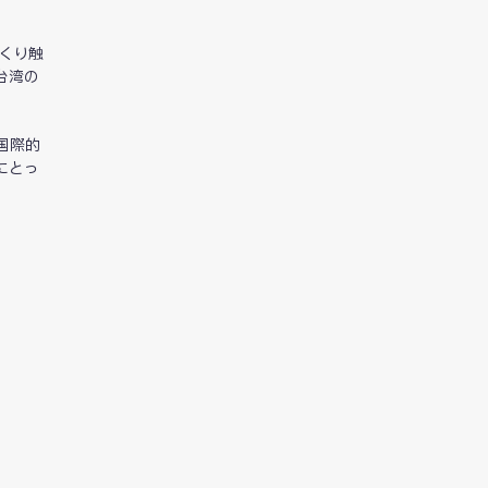
くり触
台湾の
国際的
にとっ