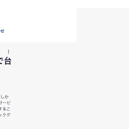
わせ
で台
。しか
サービ
するこ
ックグ