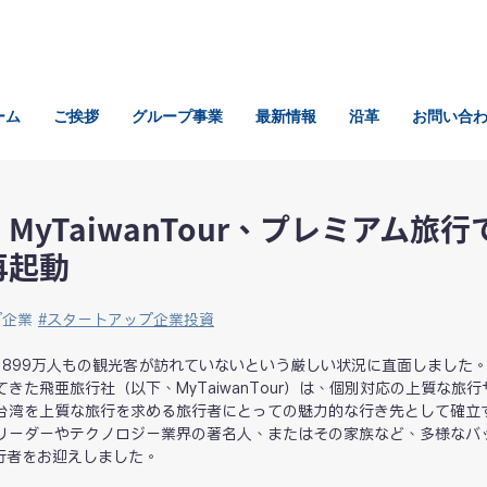
ーム
ご挨拶
グループ事業
最新情報
沿革
お問い合
yTaiwanTour、プレミアム旅行
再起動
企業 
#
スタートアップ企業投資
、899万人もの観光客が訪れていないという厳しい状況に直面しました
きた飛亜旅行社（以下、MyTaiwanTour）は、個別対応の上質な旅行
台湾を上質な旅行を求める旅行者にとっての魅力的な行き先として確立
リーダーやテクノロジー業界の著名人、またはその家族など、多様なバ
旅行者をお迎えしました。