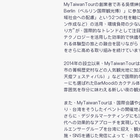
MyTaiwanTourの創業者である吳
Berlin（ベルリン国際観光博）」
域社会への配慮」という2つの柱を軸
ン作成など）の活用、環境負荷の少な
り方”が、国際的なトレンドとして注目さ
テクノロジーを活用した効率的で快適
れる体験型の旅との融合を図りながら
をさらに高める取り組みを続けていま
2014年の設立以来、MyTaiwan
市の菁桐歴史村などの人気観光地に加
天燈フェスティバル）」などで国際的
ーにも選ばれたBarMoodのカクテ
雰囲気を存分に味わえる新しい夜の観
また、MyTaiwanTourは、国際
り、台湾をそうしたイベントの開催地
さらに、デジタルマーケティングにも注力して
代への効果的なアプローチを実現してい
ルエンサーグループを台湾に迎え、観
施。SNSを通じた発信によって、台