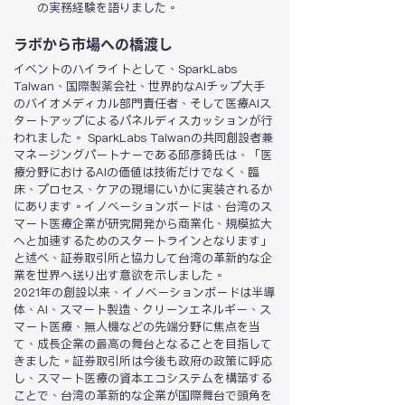
の実務経験を語りました。
ラボから市場への橋渡し
イベントのハイライトとして、SparkLabs 
Taiwan、国際製薬会社、世界的なAIチップ大手
のバイオメディカル部門責任者、そして医療AIス
タートアップによるパネルディスカッションが行
われました。 SparkLabs Taiwanの共同創設者兼
マネージングパートナーである邱彥錡氏は、「医
療分野におけるAIの価値は技術だけでなく、臨
床、プロセス、ケアの現場にいかに実装されるか
にあります。イノベーションボードは、台湾のス
マート医療企業が研究開発から商業化、規模拡大
へと加速するためのスタートラインとなります」
と述べ、証券取引所と協力して台湾の革新的な企
業を世界へ送り出す意欲を示しました。
2021年の創設以来、イノベーションボードは半導
体、AI、スマート製造、クリーンエネルギー、ス
マート医療、無人機などの先端分野に焦点を当
て、成長企業の最高の舞台となることを目指して
きました。証券取引所は今後も政府の政策に呼応
し、スマート医療の資本エコシステムを構築する
ことで、台湾の革新的な企業が国際舞台で頭角を