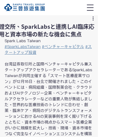
證交所、SparkLabsと連携しAI臨床応
用と資本市場の新たな機会に焦点
Spark Labs Taiwan
#SparkLabsTaiwan
#ベンチャーキャピタル
#ス
タートアップ投資
台湾証券取引所と国際ベンチャーキャピタル兼ス
タートアップアクセラレーターであるSparkLabs 
Taiwanが共同主催する「スマート医療産業サロ
ン」が12月18日、台北で開催されました。このイ
ベントには、病院組織、国際製薬会社、クラウド
およびAIテクノロジー企業、ベンチャーキャピタ
ルアクセラレーターなどの重要人物が集結しまし
た。世界的な医療技術のトレンドに合わせ、創
薬、臨床ケア、病院のデジタルトランスフォーメ
ーションにおけるAIの実装事例を深く掘り下げる
とともに、資本市場の視点からスマート医療企業
がいかに規模を拡大し、技術、現場、資本市場を
つなぐ完全なイノベーションエコシステムを構築