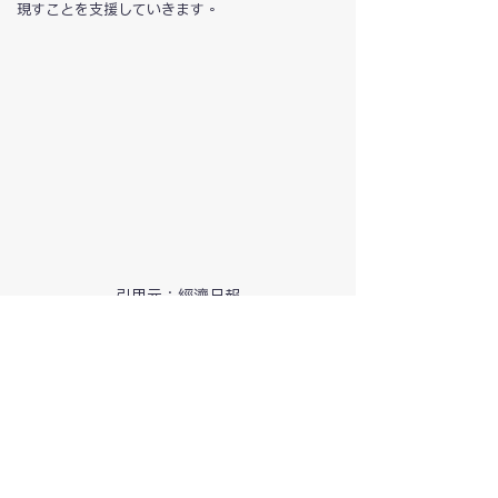
現すことを支援していきます。
引用元：經濟日報
すべて表示
最新記事