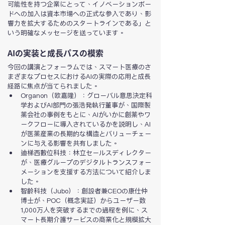
可能性を持つ企業にとって、イノベーションボー
ドへの加入は資本市場への正式な参入であり、影
響力を拡大するためのスタートラインである」と
いう明確なメッセージを送っています。
AIの実装と成長パスの模索
今回の講演とフォーラムでは、スマート医療のさ
まざまなプロセスにおけるAIの実際の応用と成長
経路に焦点が当てられました。
Organon（欧嘉隆）：グローバル意思決定科
学およびAI部門の張浩発執行董事が、国際製
薬会社の事例をもとに、AIがいかに創薬やワ
ークフローに導入されているかを説明し、AI
が医薬産業の長期的な構造とバリューチェー
ンに与える影響を共有しました。
迪梯西數位科技：林立セールスディレクター
が、医療グループのデジタルトランスフォー
メーションを支援する方法について紹介しま
した。
智齡科技（Jubo）：創設者兼CEOの康仕仲
博士が、POC（概念実証）からユーザー数
1,000万人を突破するまでの過程を例に、ス
マート長期介護サービスの商業化と規模拡大