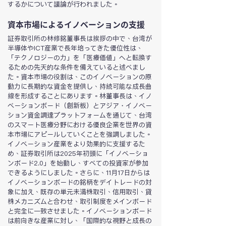
するかについて議論が行われました。
資本市場によるイノベーションの支援
証券取引所の林修銘董事長は挨拶の中で、台湾が
半導体やICT産業で長年培ってきた優位性は、
「テクノロジーの力」を「医療価値」へと転換す
るための先天的な条件を備えていると述べまし
た。資本市場の役割は、このイノベーションの原
動力に長期的な資金を提供し、持続可能な成長曲
線を形成することにあります。林董事長は、イノ
ベーションボード（創新板）とアジア・イノベー
ション資金調達プラットフォームを通じて、台湾
のスマート医療分野における優良企業を世界の資
本市場にアピールしていくことを強調しました。
イノベーション産業をより効果的に支援するた
め、証券取引所は2025年初頭に「イノベーショ
ンボード2.0」を始動し、すべての投資家が参加
できるようにしました。さらに、11月17日からは
イノベーションボードの銘柄をデイトレードの対
象に加え、既存の単元未満株取引、信用取引、貸
株メカニズムと合わせ、取引制度をメインボード
と完全に一致させました。イノベーションボード
は前向きな産業に対し、「国際的な視野と成長の