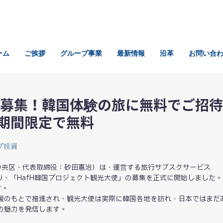
ーム
ご挨拶
グループ事業
最新情報
沿革
お問い合
名募集！韓国体験の旅に無料でご招
も期間限定で無料
プ投資
東京都中央区、代表取締役：砂田憲治）は、運営する旅行サブスクサービス 
より、「HafH韓国プロジェクト観光大使」の募集を正式に開始しました
す。
援のもとで推進され、観光大使は実際に韓国各地を訪れ、日本ではまだ
の魅力を発信します。