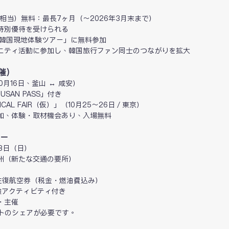
0円相当）無料：最長7ヶ月（～2026年3月末まで）
特別優待を受けられる
「韓国現地体験ツアー」に無料参加
ニティ活動に参加し、韓国旅行ファン同士のつながりを拡大
催）
10月16日、釜山 ↔ 咸安）　
USAN PASS」付き
MEDICAL FAIR（仮）」（10月25～26日／東京）　
参加、体験・取材機会あり、入場無料
アー
28日（日）
州（新たな交通の要所）
の往復航空券（税金・燃油費込み） 　
験アクティビティ付き　
・主催
トのシェアが必要です。