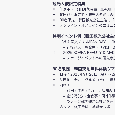
観光大使限定特典
任期中、HafH月額会費（3,40
韓国旅行限定で、観光大使だけの
30名限定　韓国観光公社主催の
オンライン・オフラインのコミュ
特別イベント例（韓国観光公社主
「咸安落火ノリ JAPAN DAY」（
　- 往復バス・観覧席・「VISIT B
「2025 KOREA BEAUTY & 
　- ステージイベントへの優先
30名限定：韓国現地無料体験ツ
日程：2025年9月26日（金）～
訪問地：全州（グルメの街）、清
内容：　
　- 成田／関西／福岡 ↔ 清州
　- 宿泊2泊分、全食事、現地体
　- ツアーは韓国観光公社が企画
　　※ツアー終了後は、感想やレポー