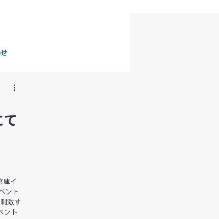
わせ
にて
倉庫イ
イベント
を刺激す
ベント