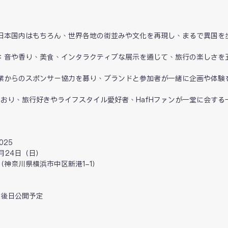
日本国内はもちろん、世界各地の街並みや文化を再現し、まるで異国を
：音や香り、美食、インタラクティブな展示を通じて、旅行の楽しさを
業からのスポンサー協力を募り、ブランドと参加者が一緒に企画や体験
んでおり、旅行好きやライフスタイル愛好者、HafHファンが一堂に会する
025
月24日（日）
神奈川県横浜市中区新港1-1）
：後日公開予定