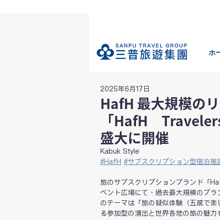
ホ
2025年6月17日
HafH 最大
「HafH Travel
盛大に開催
Kabuk Style
#HafH
#
サブスクリプション型宿泊施
旅のサブスクリプションブランド「Haf
ベント広場にて、過去最大規模のブランド体験
のテーマは「旅の疑似体験（五感で楽
る参加型の演出と世界各地の旅の魅力