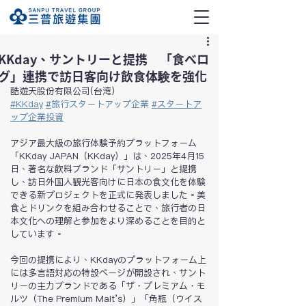
KKday、サントリーと提携 「食べロ
グ」連携で訪日客向け飲食体験を強化
酷遊天股份有限公司(台湾)
#KKday
#
旅行スタートアップ企業
#
スタートア
ップ企業投資
アジア最大級の旅行体験予約プラットフォーム
「KKday JAPAN（KKday）」は、2025年4月15
日、著名な飲料ブランド「サントリー」と提携
し、訪日外国人観光客向けに日本の食文化を体験
できる新プロジェクトを正式に発表しました。美
食とドリンクを組み合わせることで、旅行者の日
本文化への理解と参加をより深めることを目的と
しています。
今回の提携により、KKdayのプラットフォーム上
には多言語対応の特設ページが開設され、サント
リーの主力ブランドである「ザ・プレミアム・モ
ルツ（The Premium Malt’s）」「角瓶（ウイス