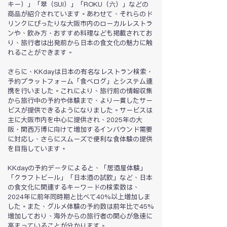
キー）」「翠（SUI）」「ROKU（六）」などの
商品が紹介されています。あわせて、それらのド
リンクにぴったりな大阪市内のローカルレストラ
ンや、飲み方・おすすめ料理なども掲載されてお
り、旅行者は出発前から日本の食文化の魅力に触
れることができます。
さらに、KKdayは日本の有名なレストラン検索・
予約プラットフォーム「食べログ」とシステム連
携を行いました。これにより、旅行前の情報収集
から旅行中の予約や体験まで、より一貫したサー
ビスが提供できるようになりました。サービスは
主に大阪市内を中心に提供され、2025年の大
阪・関西万博に向けて増加するインバウンド需要
に対応し、さらにスムーズで便利な食体験の提供
を目指しています。
KKdayの予約データによると、「居酒屋体験」
「クラフトビール」「日本酒の試飲」など、日本
の食文化に関連するキーワードの検索数は、
2024年に前年同時期と比べて40%以上増加しま
した。また、グルメ体験の予約数は前年比で45%
増加しており、海外からの旅行者の関心が急速に
高まっていることが分かります。