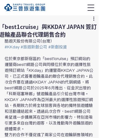
「best1cruise」與KKDAY JAPAN 簽訂
遊輪產品聯合代理銷售合約
酷遊天股份有限公司(台灣)
#KKday
#
旅遊新創公司
#新創投資
位於東京都新宿區的「best1cruise」預訂網站的
運營商best1網路公司與同樣位於東京的選擇性旅
遊預訂網站「KKday」的運營商KKDAY JAPAN公
司，已正式簽署遊輪產品的聯合代理銷售合約。此
次合作意在通過KKDAY JAPAN的代銷網絡，將
best1網路公司於2025年6月推出、從金沢出發的
「科斯塔塞琳娜」號遊輪產品引介給台灣市場。
KKDAY JAPAN作為亞洲最大的選擇性旅遊預訂網
站，長期致力於將全球旅客與各地的獨特旅遊體驗
和活動連結起來。透過此次合作，best1網路公司
希望進一步擴展其在亞洲市場的影響力，特別是吸
引更多來自台灣的遊客，以及推動海外遊輪旅遊的
總體需求。
雙方的合作不僅促進了兩家公司在遊輪銷售領域的