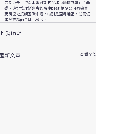
共同成長，也為未來可能的全球市場擴展奠定了基
礎。這份代理銷售合約將使best1網路公司有機會
更廣泛地接觸國際市場，特別是亞洲地區，從而促
進其業務的全球化發展。
查看全部
最新文章