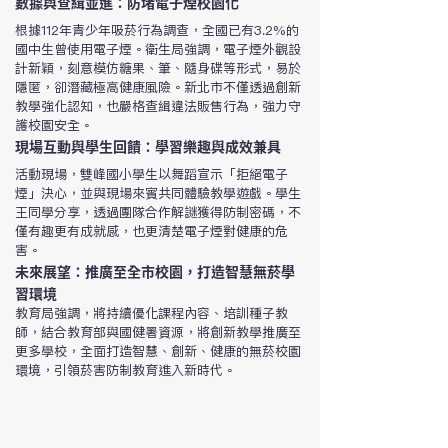
數據與查緝並進：防堵電子煙校園化
根據112年青少年吸菸行為調查，全國已有3.2%的
國中生曾使用電子煙。衛生局強調，電子煙外觀設
計新穎，刻意模仿糖果、筆、隨身碟等形式，易於
隱匿，卻潛藏極高健康風險。新北市不僅透過創新
教學強化認知，也嚴格查緝違法販售行為，強力守
護校園安全。
現場互動與學生回饋：學習樂趣與成效兼具
活動現場，雙峰國小學生以舞蹈宣示「拒絕電子
煙」決心，並與現場來賓共同體驗教學遊戲。學生
王同學分享，透過團隊合作解謎獲得防制密碼，不
僅有趣更有成就感，也更清楚電子煙對健康的危
害。
未來展望：推廣至全市校園，打造智慧無菸學
習環境
教育局強調，將持續優化課程內容、培訓種子教
師，結合教育部與國健署資源，將創新教學推廣至
更多學校，全面打造智慧、創新、健康的無菸校園
環境，引領菸害防制教育進入新時代。