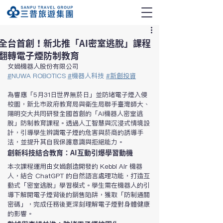
全台首創！新北推「AI密室逃脫」課程
翻轉電子煙防制教育
女媧機器人股份有限公司
#
NUWA ROBOTICS
#
機器人科技
#新創投資
為響應「5月31日世界無菸日」並防堵電子煙入侵
校園，新北市政府教育局與衛生局聯手臺灣師大、
陽明交大共同研發全國首創的「AI機器人密室逃
脫」防制教育課程。透過人工智慧與沉浸式情境設
計，引導學生辨識電子煙的危害與菸商的誘導手
法，並提升其自我保護意識與拒絕能力。
創新科技結合教育：AI互動引爆學習動機
本次課程運用由女媧創造開發的 Kebbi Air 機器
人，結合 ChatGPT 的自然語言處理功能，打造互
動式「密室逃脫」學習模式。學生需在機器人的引
導下解開電子煙背後的銷售陷阱，獲取「防制通關
密碼」，完成任務後更深刻理解電子煙對身體健康
的影響。