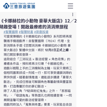
《卡娜赫拉的小動物 豪華大飯店》12／2
萌趣登場！開啟最療癒的消消樂旅程
#智寶國際
#智慧財產
#新創投資
可愛度爆棚的《卡娜赫拉的小動物》系列即將再度
襲捲手機遊戲界！由智寶國際（7824）代理，全
新消除系手遊《悠閒消消樂 卡娜赫拉的小動物 豪
華大飯店》繁體中文版，將於 
12月2日正式上線
，
現已開放事前登錄。
這款結合「三消玩法 × 飯店經營 × 角色收集」的
療癒系作品，預料將再次引爆「卡娜赫拉熱」。
遊戲以輕鬆上手的三消機制為主軸，玩家只需將三
個相同圖案排成一列或一行，即可享受連鎖消除的
爽快快感。隨著劇情推進，還能逐步擴建「豪華大
飯店」，完成任務後可解鎖角色專屬劇情與豐富裝
飾，打造專屬於你的夢幻飯店。
除了人氣主角「P助與粉紅兔兔」之外，「那那喵
咪」、「敬語兔兔」等熟面孔也將陸續登場，一同
展開溫馨可愛的飯店經營冒險。
遊戲同時加入「蒐集與佈置」要素，玩家能自由設