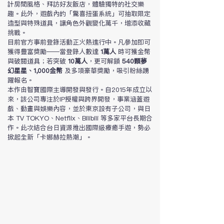
計房間風格、拜訪好友飯店，體驗獨特的社交樂
趣。此外，遊戲內的「驚喜扭蛋系統」可抽取限定
造型與特殊道具，讓角色外觀變化萬千，增添收藏
挑戰。
目前官方事前登錄活動正火熱進行中。凡參加即可
獲得豐富獎勵——當登錄人數達 
1萬人
 時可獲金幣
與破關道具；若突破 
10萬人
，更可解鎖 
540顆夢
幻星星、1,000金幣
 及多項豪華獎勵，吸引粉絲踴
躍報名。
本作由智寶國際主導開發與發行。自2015年成立以
來，該公司專注於IP授權與跨界開發，事業涵蓋遊
戲、動畫與娛樂內容，並於東京設有子公司，與日
本 TV TOKYO、Netflix、Bilibili 等多家平台長期合
作。此次結合台日資源推出國際級療癒手遊，勢必
掀起全新「卡娜赫拉熱潮」。