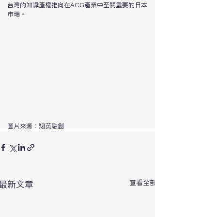
台灣的知識產權推向在ACG產業中至關重要的日本
市場。
圖片來源：翔英融創
查看全部
最新文章