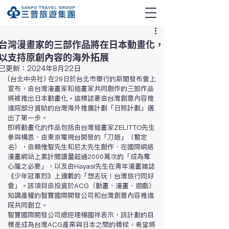
台灣漫畫家的三部作品將在日本動畫化，
以支持原創內容的海外拓展
已更新：
2024年8月22日
(台北中央社) 在29日於台北市舉行的新聞發布會上
宣布，由台灣漫畫家和插畫家共同創作的三部作品
將被推出日本動畫化。這標誌著由台灣創意內容推
進院部分資助的台灣海外推廣計劃「日照計劃」邁
出了第一步。
即將動畫化的作品包括由台灣插畫家ZELITTO先生
參與構思、由東京電視台開發的「刀姬」（暫定
名），由頼惟智先生和尼太先生創作、在國際網絡
漫畫網站上累計閱讀量超過2000萬次的「成為奪
心魔之必要」，以及由Hayasi先生在青年漫畫雜誌
《少年冠軍烈》上連載的「想去玩！台灣旅行同好
會」。該項目由投資於ACG（動畫、漫畫、遊戲）
知識產權的智寶國際開發公司和台灣創意內容推進
院共同創立。
智寶國際開發公司總經理楊國祥表示，該計劃的目
標是成為台灣ACG產業與日本之間的橋樑，希望將