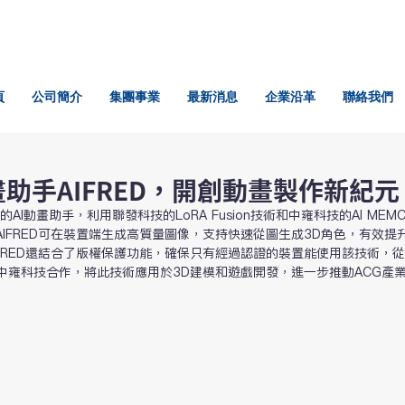
頁
公司簡介
集團事業
最新消息
企業沿革
聯絡我們
畫助手AIFRED，開創動畫製作新紀元
AI動畫助手，利用聯發科技的LoRA Fusion技術和中雍科技的AI MEM
IFRED可在裝置端生成高質量圖像，支持快速從圖生成3D角色，有效提
FRED還結合了版權保護功能，確保只有經過認證的裝置能使用該技術，
S和中雍科技合作，將此技術應用於3D建模和遊戲開發，進一步推動ACG產