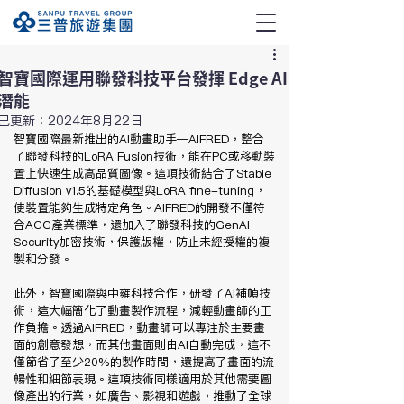
智寶國際運用聯發科技平台發揮 Edge AI
潛能
已更新：
2024年8月22日
智寶國際最新推出的AI動畫助手—AIFRED，整合
了聯發科技的LoRA Fusion技術，能在PC或移動裝
置上快速生成高品質圖像。這項技術結合了Stable 
Diffusion v1.5的基礎模型與LoRA fine-tuning，
使裝置能夠生成特定角色。AIFRED的開發不僅符
合ACG產業標準，還加入了聯發科技的GenAI 
Security加密技術，保護版權，防止未經授權的複
製和分發。
此外，智寶國際與中雍科技合作，研發了AI補幀技
術，這大幅簡化了動畫製作流程，減輕動畫師的工
作負擔。透過AIFRED，動畫師可以專注於主要畫
面的創意發想，而其他畫面則由AI自動完成，這不
僅節省了至少20%的製作時間，還提高了畫面的流
暢性和細節表現。這項技術同樣適用於其他需要圖
像產出的行業，如廣告、影視和遊戲，推動了全球