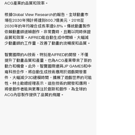
ACG產業的品質和效率。
根據Global View Research的報告，全球動畫市
場在2030年預計將達到600.7億美元，2018至
2030年的年均複合成長率達9.8%。傳統動畫製作
依賴動畫師逐幀創作，非常費時，且難以同時保證
品質和效率。AIFRED能自動生成中間幀，大幅減
少動畫師的工作量，改善了動畫的流暢度和品質。
智寶國際的AI技術，特別是AIFRED的開發，不僅
提升了動畫品質和產量，也為ACG產業帶來了新的
動力和機會。此外，智寶國際還與JP GAMES和中
雍科技合作，將自動生成技術應用於遊戲開發套
件，大幅減少3D建模時間，擴展了遊戲世界的可能
性。林士勛總經理表示，這些技術的開發和應用，
將使創作者能夠更專注於創新和創作，為全球的
ACG內容製作提供了品質的飛躍。