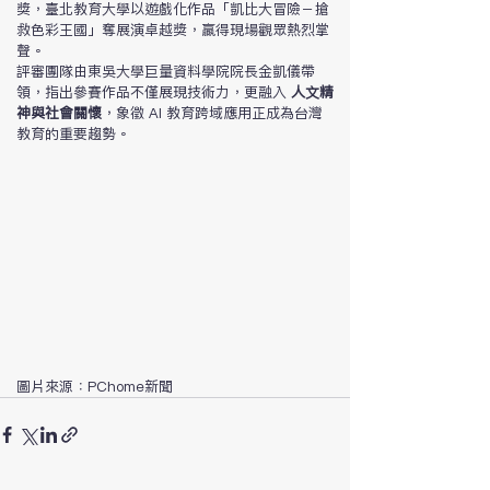
獎，臺北教育大學以遊戲化作品「凱比大冒險－搶
救色彩王國」奪展演卓越獎，贏得現場觀眾熱烈掌
聲。
評審團隊由東吳大學巨量資料學院院長金凱儀帶
領，指出參賽作品不僅展現技術力，更融入 
人文精
神與社會關懷
，象徵 AI 教育跨域應用正成為台灣
教育的重要趨勢。
圖片來源：PChome新聞