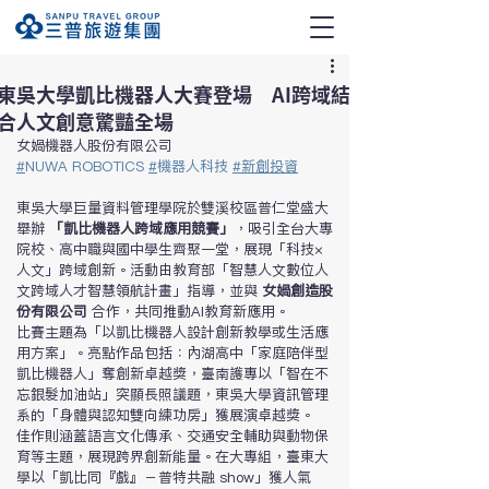
東吳大學凱比機器人大賽登場 AI跨域結
合人文創意驚豔全場
女媧機器人股份有限公司
#
NUWA ROBOTICS
#
機器人科技
#新創投資
東吳大學巨量資料管理學院於雙溪校區普仁堂盛大
舉辦 
「凱比機器人跨域應用競賽」
，吸引全台大專
院校、高中職與國中學生齊聚一堂，展現「科技×
人文」跨域創新。活動由教育部「智慧人文數位人
文跨域人才智慧領航計畫」指導，並與 
女媧創造股
份有限公司
 合作，共同推動AI教育新應用。
比賽主題為「以凱比機器人設計創新教學或生活應
用方案」。亮點作品包括：內湖高中「家庭陪伴型
凱比機器人」奪創新卓越獎，臺南護專以「智在不
忘銀髮加油站」突顯長照議題，東吳大學資訊管理
系的「身體與認知雙向練功房」獲展演卓越獎。
佳作則涵蓋語言文化傳承、交通安全輔助與動物保
育等主題，展現跨界創新能量。在大專組，臺東大
學以「凱比同『戲』－普特共融 show」獲人氣