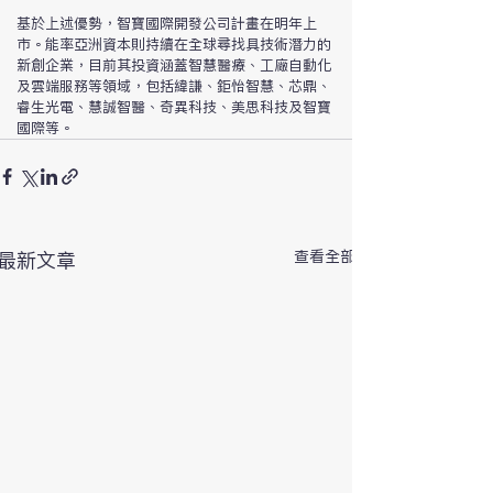
基於上述優勢，智寶國際開發公司計畫在明年上
市。能率亞洲資本則持續在全球尋找具技術潛力的
新創企業，目前其投資涵蓋智慧醫療、工廠自動化
及雲端服務等領域，包括緯謙、鉅怡智慧、芯鼎、
睿生光電、慧誠智醫、奇異科技、美思科技及智寶
國際等。
查看全部
最新文章