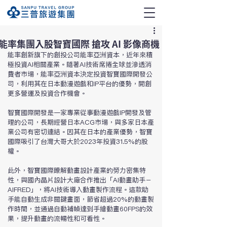
能率集團入股智寶國際 搶攻 AI 影像商機
能率創新旗下的創投公司能率亞洲資本，近年來積
極投資AI相關產業。隨著AI技術席捲全球並滲透消
費者市場，能率亞洲資本決定投資智寶國際開發公
司，利用其在日本動漫遊戲和IP平台的優勢，開創
更多營運及投資合作機會。
智寶國際開發是一家專業從事動漫遊戲IP開發及管
理的公司，長期經營日本ACG市場，與多家日本產
業公司有密切連結。因其在日本的產業優勢，智寶
國際吸引了台灣大哥大於2023年投資31.5%的股
權。
此外，智寶國際瞭解動畫設計產業的勞力密集特
性，與國內晶片設計大廠合作推出「AI動畫助手－
AIFRED」，將AI技術導入動畫製作流程。這款助
手能自動生成非關鍵畫面，節省超過20%的動畫製
作時間，並通過自動補幀達到手繪動畫60FPS的效
果，提升動畫的流暢性和可看性。