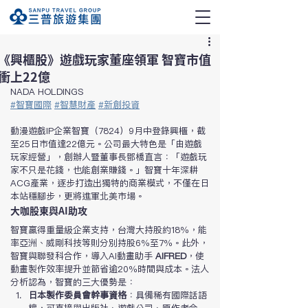
《興櫃股》遊戲玩家董座領軍 智寶市值
衝上22億
NADA HOLDINGS
#智寶國際
#智慧財產
#新創投資
動漫遊戲IP企業智寶（7824）9月中登錄興櫃，截
至25日市值達22億元。公司最大特色是「由遊戲
玩家經營」，創辦人暨董事長鄧橋直言：「遊戲玩
家不只是花錢，也能創業賺錢。」智寶十年深耕
ACG產業，逐步打造出獨特的商業模式，不僅在日
本站穩腳步，更將進軍北美市場。
大咖股東與AI助攻
智寶贏得重量級企業支持，台灣大持股約18％，能
率亞洲、威剛科技等則分別持股6％至7％。此外，
智寶與聯發科合作，導入AI動畫助手 
AIFRED
，使
動畫製作效率提升並節省逾20％時間與成本。法人
分析認為，智寶的三大優勢是：
日本製作委員會幹事資格
：具備稀有國際話語