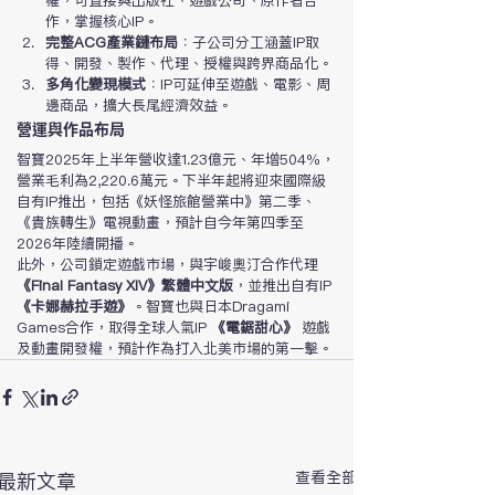
權，可直接與出版社、遊戲公司、原作者合
作，掌握核心IP。
完整ACG產業鏈布局
：子公司分工涵蓋IP取
得、開發、製作、代理、授權與跨界商品化。
多角化變現模式
：IP可延伸至遊戲、電影、周
邊商品，擴大長尾經濟效益。
營運與作品布局
智寶2025年上半年營收達1.23億元、年增504％，
營業毛利為2,220.6萬元。下半年起將迎來國際級
自有IP推出，包括《妖怪旅館營業中》第二季、
《貴族轉生》電視動畫，預計自今年第四季至
2026年陸續開播。
此外，公司鎖定遊戲市場，與宇峻奧汀合作代理 
《Final Fantasy XIV》繁體中文版
，並推出自有IP 
《卡娜赫拉手遊》
。智寶也與日本Dragami 
Games合作，取得全球人氣IP 
《電鋸甜心》
 遊戲
及動畫開發權，預計作為打入北美市場的第一擊。
查看全部
最新文章