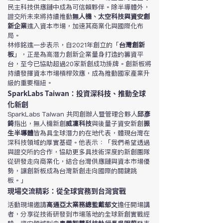
民主科技供應鏈中成為可信賴夥伴。除半導體外，
證交所未來將持續推動
無人機、太空科技與資安創
新企業
進入資本市場，加速其商業化與國際化布
局。
林修銘進一步表示，自2021年創立的「
台灣創新
板
」，正是為高潛力創新企業量身打造的籌資平
台，至今已協助超過20家新創成功掛牌。創新板將
持續發揮資本市場槓桿效應，成為推動國家產業升
級的重要樞紐。
SparkLabs Taiwan：投資深科技、推動全球
化新創
SparkLabs Taiwan 共同創辦人暨管理合夥人
邱彥
錡
指出，無人機新創
威凜科技
與後量子資安新創
振
生半導體
皆為具全球潛力的在地代表，體現台灣在
深科技領域的厚實基礎。他表示：「我們希望透過
與證交所的合作，協助更多具技術深度的新創團隊
從研發走向商業化，結合台灣供應鏈與資本市場優
勢，讓創新板成為台灣新創走向國際的關鍵跳
板。」
現場交流精彩：從全球實務到台灣實戰
活動現場邀請
高通亞太業務總監戴郁文
擔任開場講
者，分享從技術研發到市場落地的全球新創實戰經