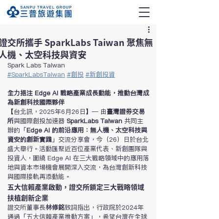
證交所攜手 SparkLabs Taiwan 聚焦無
人機、太空科技與資安
Spark Labs Taiwan
#SparkLabsTaiwan
#創投
#新創投資
全力挹注 Edge AI 戰略產業成長動能，推動台灣成
為新創科技國際夥伴
【台北訊，2025年6月26日】— 由
臺灣證券交易
所
與國際創投加速器 
SparkLabs Taiwan
 共同主
辦的「
Edge AI 的前沿應用：無人機、太空科技與
資安的創新實踐
」交流分享會，今（26）日於台北
盛大舉行。活動匯聚近百位產業代表、新創團隊與
投資人，圍繞 Edge AI 在三大戰略領域中的應用落
地與資本市場機會展開深入交流，為台灣創新科技
與國際接軌再添動能。
五大信賴產業啟動，證交所鎖定三大戰略領域
扶植創新企業
證交所董事長
林修銘
致詞指出，行政院於2024年
通過「五大信賴產業推動方案」，希望台灣在全球