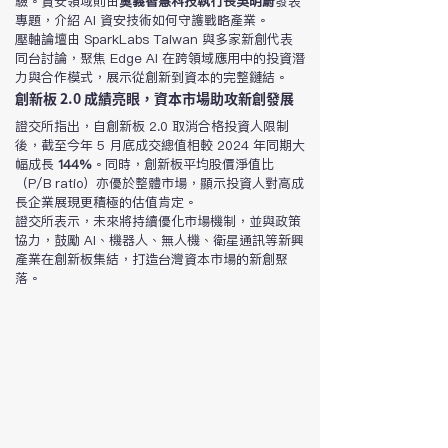
驗。資安領域則由
奧義智慧科技執行長吳明蔚
發表
專題，介紹 AI 資安技術如何守護戰略產業。
壓軸論壇由 SparkLabs Taiwan 與多家新創代表
同台討論，聚焦 Edge AI 在跨領域應用中的投資潛
力與合作模式，展示從創新到資本的完整鏈結。
創新板 2.0 成績亮眼，資本市場助攻新創發展
證交所指出，自創新板 2.0 取消合格投資人限制
後，截至今年 5 月底成交總值相較 2024 年同期大
幅成長 
144%
。同時，創新板平均股價淨值比
（P/B ratio）亦優於整體市場，顯示投資人對高成
長企業展現更積極的估值肯定。
證交所表示，未來將持續優化市場機制，並與政策
協力，鼓勵 AI、機器人、無人機、衛星通訊等新興
產業在創新板集結，打造台灣資本市場的新創聚
落。