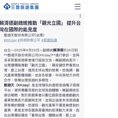
賴清德副總統推動「觀光立國」 提升台
灣在國際的能見度
酷遊天股份有限公司(台灣)
#KKday
#
旅遊新創公司
#新創投資
台北—2025年6月29日—副總統
賴清德
於26日到
**酷遊天股份有限公司(KKday)**進行參訪，並與
多家新創旅遊業者進行座談交流。賴副總統表示，
台灣應積極推動「觀光立國」，藉由讓世界看見台
灣、愛上台灣，進而支持台灣的發展。他強調，觀
光產業需整體規劃，並由各部會、中央與地方共同
合作，發揮台灣旅遊的多樣性。
酷遊天（KKday）
是全球領先的創新旅遊電子商務
平台，提供專屬深度的全球旅遊體驗。賴副總統在
參訪期間，對於新創業者以數位創新思維推動觀光
產業發展表示感謝與支持，並指出這是未來旅遊產
業發展的關鍵。他提到，觀光產業不僅是無煙囪的
產業，更是全球各國高度重視的經濟動力來源，因
此台灣應該藉由「看見台灣、體驗台灣、愛上台