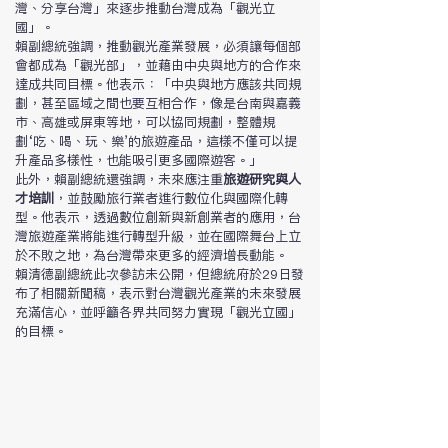
灣、分享台灣」來逐步推動台灣成為「觀光立
國」。
賴副總統強調，推動觀光產業發展，必須讓每個部
會都成為「觀光部」，並藉由中央與地方的合作來
達成共同目標。他表示：「中央與地方應該共同規
劃，甚至區域之間也要互相合作，像是台南與嘉義
市、高雄或屏東等地，可以協同規劃，整體規
劃‘吃、喝、玩、樂’的旅遊產品，這樣不僅可以提
升產品多樣性，也能吸引更多國際遊客。」
此外，賴副總統還強調，未來應注重
旅遊研究與人
才培訓
，並鼓勵旅行業者進行數位化與國際化轉
型。他表示，透過數位創新與新創業者的應用，台
灣旅遊產業將能進行轉型升級，並在國際舞台上立
於不敗之地，為台灣帶來更多的經濟增長動能。
賴清德副總統此次參訪未公開，但總統府於29日發
布了相關新聞稿，表示對台灣觀光產業的未來發展
充滿信心，並呼籲各界共同努力實現「觀光立國」
的目標。