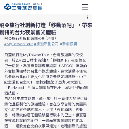
飛亞旅行社創新打造「移動酒吧」，帶來
獨特的台北夜景觀光體驗
飛亞旅行社股份有限公司(台灣)
#MyTaiwanTour
#
旅遊新創公司 
#新創投資
飛亞旅行社MyTaiwanTour，台灣旅遊業的佼佼
者，於2月22日推出首創的「移動酒吧」夜間觀光
巴士活動，為國際會議專業組織（IAPCO）年會的
外賓提供獨特的台北市觀光體驗。這次活動不僅包
括參觀台北的主要文化和歷史景點如總統府、中正
紀念堂和台北101，還特別邀請了亞洲50大酒吧
「BarMood」的頂尖調酒師在巴士上展示他們的調
酒技藝。
自2014年成立以來，飛亞旅行社一直致力於提供精
緻化且客製化的旅遊體驗，旨在分享台灣的美麗與
文化給世界各地的旅人。此次「移動酒吧」的概
念，將傳統的酒吧體驗移至行駛中的巴士，讓賓客
在夜晚輕鬆的氛圍中，一邊品嘗專業調製的雞尾
酒，一邊欣賞台北的夜景與燈光。這種創新的旅遊