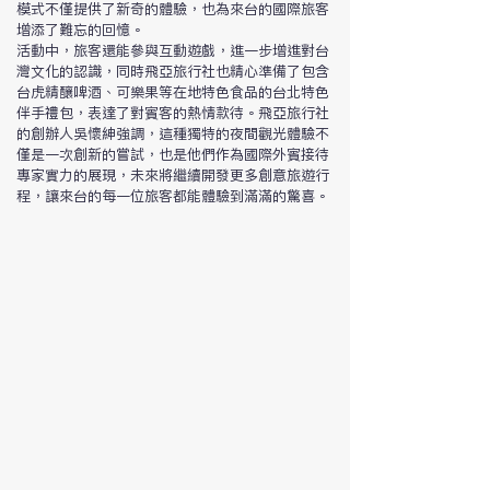
模式不僅提供了新奇的體驗，也為來台的國際旅客
增添了難忘的回憶。
活動中，旅客還能參與互動遊戲，進一步增進對台
灣文化的認識，同時飛亞旅行社也精心準備了包含
台虎精釀啤酒、可樂果等在地特色食品的台北特色
伴手禮包，表達了對賓客的熱情款待。飛亞旅行社
的創辦人吳懷紳強調，這種獨特的夜間觀光體驗不
僅是一次創新的嘗試，也是他們作為國際外賓接待
專家實力的展現，未來將繼續開發更多創意旅遊行
程，讓來台的每一位旅客都能體驗到滿滿的驚喜。