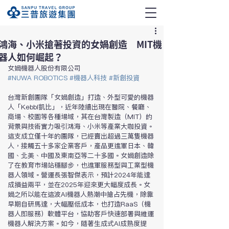
鴻海、小米搶著投資的女媧創造 MIT機
器人如何崛起？
女媧機器人股份有限公司
#
NUWA ROBOTICS
#
機器人科技
#新創投資
台灣新創團隊「女媧創造」打造、外型可愛的機器
人「Kebbi凱比」，近年陸續出現在醫院、餐廳、
商場、校園等各種場域，其在台灣製造（MIT）的
背景與技術實力吸引鴻海、小米等產業大咖投資。
這支成立僅十年的團隊，已經賣出超過三萬隻機器
人，接觸五十多家企業客戶，產品更進軍日本、韓
國、北美、中國及東南亞等二十多國。女媧創造除
了在教育市場站穩腳步，也進軍服務型與工業型機
器人領域。營運長張智傑表示，預計2024年能達
成損益兩平，並在2025年迎來更大幅度成長。女
媧之所以能在這波AI機器人熱潮中搶占先機，除靠
早期自研馬達，大幅壓低成本，也打造RaaS（機
器人即服務）軟體平台，協助客戶快速部署與維運
機器人解決方案。如今，隨著生成式AI成熟度提