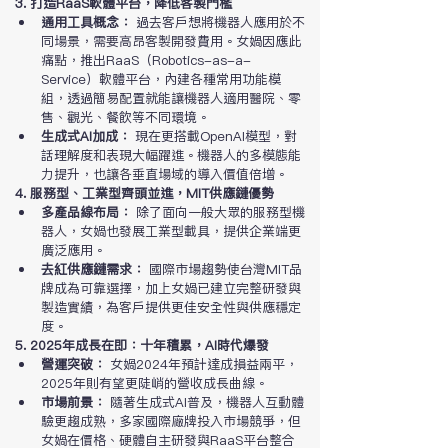
3. 打造RaaS軟體平台，降低客製門檻
通用工具概念：
 過去客戶想將機器人應用於不
同場景，需要高昂客製開發費用。女媧因應此
痛點，推出RaaS（Robotics-as-a-
Service）軟體平台，內建各種常用功能模
組，透過簡易配置就能讓機器人適用醫院、零
售、觀光、餐飲等不同環境。
生成式AI加成：
 現在更搭載OpenAI模型，對
話理解度和表現大幅躍進。機器人的多模態能
力提升，也讓各垂直場域的導入價值倍增。
4. 服務型、工業型齊頭並進，MIT供應鏈優勢
多產品線布局：
 除了面向一般大眾的服務型機
器人，女媧也發展工業型載具，提供企業端更
廣泛應用。
去紅供應鏈需求：
 國際市場趨勢使台灣MIT品
牌成為可靠選擇，加上女媧已建立完整研發與
製造實績，為客戶提供更佳安全性與供應穩定
度。
5. 2025年成長在即：十年積累，AI時代爆發
營運突破：
 女媧2024年預計達成損益兩平，
2025年則有望更陡峭的營收成長曲線。
市場前景：
 隨著生成式AI普及，機器人互動體
驗更趨成熟，多家國際廠牌投入市場競爭，但
女媧在價格、硬體自主研發與RaaS平台整合