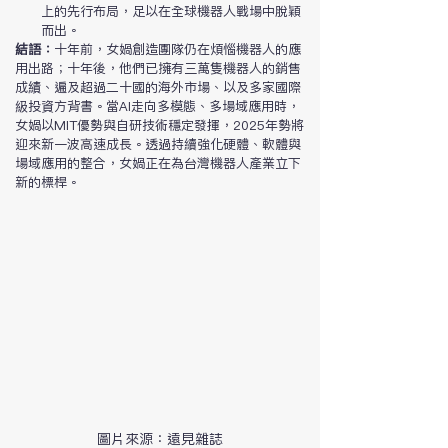
上的先行布局，足以在全球機器人戰場中脫穎
而出。
結語：
十年前，女媧創造團隊仍在煩惱機器人的應
用出路；十年後，他們已擁有三萬隻機器人的銷售
成績、遍及超過二十國的海外市場、以及多家國際
級投資方背書。當AI走向多模態、多場域應用時，
女媧以MIT優勢與自研技術穩定發揮，2025年勢將
迎來新一波高速成長。透過持續強化硬體、軟體與
場域應用的整合，女媧正在為台灣機器人產業立下
新的標桿。
圖片來源：遠見雜誌