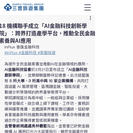
18 機構聯手成立「AI金融科技創新學
院」：跨界打造產學平台，推動全民金融
素養與AI應用
inFlux 普匯金融科技
#
inFlux 
#
金融科技 
#
新創投資
為提升全民金融素養並推動AI在金融領域的應用，
AI金融科技協會
於3月21日宣布成立「
AI金融科技
創新學院
」，並舉辦聯盟夥伴記者會。此次結盟匯
聚 
5 所大學、3 所高中與 10 家企業機構
，共同打
造涵蓋 AI 風險管理、區塊鏈金融、智能投資、大
數據分析等領域的跨界產學教育平台。
學院課程區分為高中組、一般組與企業組，採用彈
性學習模式，結合線上線下課程、工作坊、實務訓
練與播客推廣，並邀請業界專家擔任講師，協助學
員掌握最新科技趨勢與應用實務。學員亦有機會透
過合作企業獲得實習或就業機會。
金管會綜規處處長林羲聖
指出，金管會已針對金融
機構 AI 應用訂出六大政策指引，雖然金融業在辨