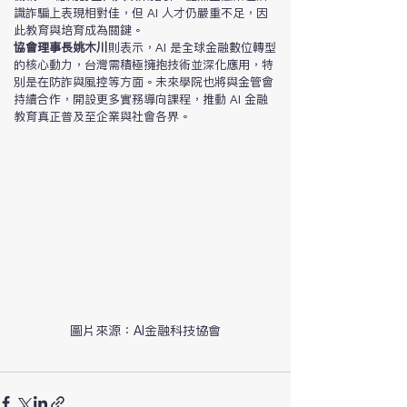
識詐騙上表現相對佳，但 AI 人才仍嚴重不足，因
此教育與培育成為關鍵。
協會理事長姚木川
則表示，AI 是全球金融數位轉型
的核心動力，台灣需積極擁抱技術並深化應用，特
別是在防詐與風控等方面。未來學院也將與金管會
持續合作，開設更多實務導向課程，推動 AI 金融
教育真正普及至企業與社會各界。
圖片來源：AI金融科技協會