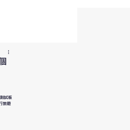
離個
測試版
進行旅遊