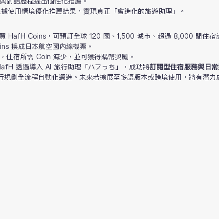
與對話歷程提出個性化推薦。
會根據使用情境優化推薦結果，實現真正「會進化的旅遊助理」。
HafH Coins，可預訂全球 120 國、1,500 城市、超過 8,000 間住
oins 換成日本航空國內線機票。
，住宿所需 Coin 減少，並可獲得購幣獎勵。
HafH 透過導入 AI 旅行助理「ハフっち」，成功將
訂閱型住宿服務與日常
行規劃全流程自動化邁進。未來若擴展至多語版本或跨境使用，將有潛力