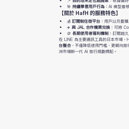
📍 
目的地未定也能提案
：根據偏好
🎯 
持續學習用戶行為
：AI 模型
【關於 HafH 的服務特色】
💰 
訂閱制住宿平台
：用戶以月費購買 
✈️ 
與 JAL 合作機票兌換
：可將 C
🪙 
長期使用者福利機制
：訂閱越久
在 LINE 為主要通訊工具的日本市場，
台整合
，不僅降低使用門檻，更朝向旅
洲市場新一代 AI 旅行規劃標配。