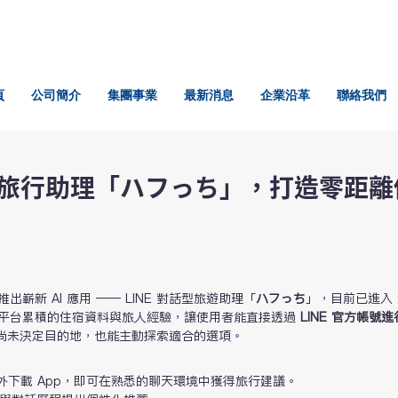
頁
公司簡介
集團事業
最新消息
企業沿革
聯絡我們
E AI 旅行助理「ハフっち」，打造零距
推出嶄新 AI 應用 —— LINE 對話型旅遊助理「
ハフっち
」，目前已進入 
H 平台累積的住宿資料與旅人經驗，讓使用者能直接透過 
LINE 官方帳號
尚未決定目的地，也能主動探索適合的選項。
外下載 App，即可在熟悉的聊天環境中獲得旅行建議。