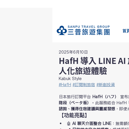
首
2025年6月10日
HafH 導入 LIN
人化旅遊體驗
Kabuk Style
#HafH
#訂閱制旅宿
#新創投資
日本旅行訂閱平台 
HafH（ハフ）
 宣布
階段（ベータ版）
。此服務結合 Haf
諮詢、獲得住宿建議與靈感發想
，即使
【功能亮點】
🤖 
AI 聊天介面整合 LINE
：無需額