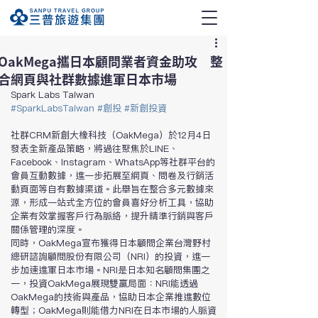
OakMega攜日本顧問業者資金助攻 整
合網頁與社群數據進軍日本市場
Spark Labs Taiwan
#SparkLabsTaiwan
#創投
#新創投資
社群CRM新創大橡科技（OakMega）於12月4日
發表全新產品策略，將過往聚焦於LINE、
Facebook、Instagram、WhatsApp等社群平台的
會員互動數據，進一步拓展至網頁、問卷及行銷活
動頁面等自有數據渠道。此舉旨在整合多元數據來
源，形成一站式全方位的會員喜好分析工具，協助
企業有效掌握客戶行為脈絡，提升精準行銷與客戶
關係管理的深度。
同時，OakMega宣布獲得日本顧問企業台灣野村
總研諮詢顧問股份有限公司（NRI）的投資，進一
步加速進軍日本市場。NRI是日本知名顧問集團之
一，投資OakMega展現雙贏局面：NRI能透過
OakMega的技術與產品，協助日本企業推進數位
轉型；OakMega則能借力NRI在日本市場的人脈資