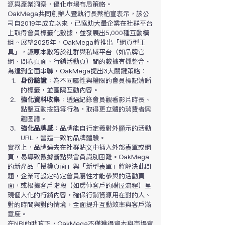
源與產業洞察，優化市場布局策略。
OakMega共同創辦人暨執行長蔡柏宣表示，該公
司自2019年成立以來，已協助大量企業在社群平台
上取得會員標籤化數據，並發展出5,000種互動模
組。展望2025年，OakMega將推出「網頁型工
具」，讓原本散落於社群與私域平台（如品牌官
網、問卷頁面、行銷活動頁）間的數據有機整合。
為達到全面串聯，OakMega提出3大關鍵策略：
身份驗證
：為不同屬性與權限的會員標記清晰
的標籤，並區隔互動內容。
強化資料收集
：透過紀錄會員觀看影片時長、
點擊互動按鈕等行為，取得更立體的消費者興
趣圖譜。
強化品牌感
：品牌能自行定義對外顯示的活動
URL，營造一致的品牌體驗。
實務上，品牌過去在社群貼文中插入外部表單或網
頁，易導致數據斷點與會員識別困難。OakMega
的新產品「授權頁面」與「新型表單」將解決此問
題，企業可設定特定會員屬性才能參與的活動頁
面，或根據客戶階段（如房仲客戶的購屋流程）呈
現個人化的行銷內容，確保行銷資源用在對的人、
對的時間與對的情境，全面提升互動效率與客戶滿
意度。
在NRI的助攻下，OakMega不僅獲得資本與市場資