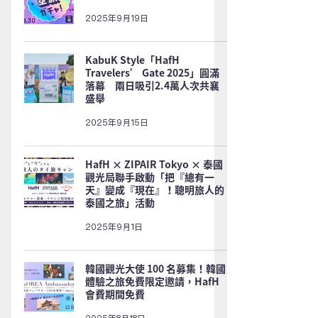
2025年9月19日
KabuK Style「HafH
Travelers’ Gate 2025」圓滿
落幕 兩日吸引2.4萬人次共襄
盛舉
2025年9月15日
HafH × ZIPAIR Tokyo × 泰國
觀光局聯手啟動「把『總有一
天』變成『現在』！聰明旅人的
泰國之旅」活動
2025年9月1日
韓國觀光大使 100 名募集！韓國
體驗之旅免費限定邀請，HafH
會費期間免費