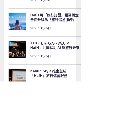
2025年8月18日
HafH 將「旅行訂閱」服務概念
全面升級為「旅行儲蓄服務」
2025年8月5日
JTB・じゃらん・楽天 ×
HafH，共同探討 AI 與旅行未來
2025年8月5日
KabuK Style 推出全新
「HafH」旅行儲蓄服務
2025年8月5日
HafH 宣布進軍美國市場，服務
全面升級為「旅行儲蓄訂閱制」
2025年7月28日