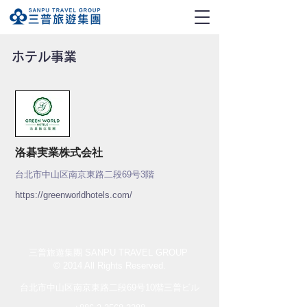
ホテル事業
洛碁実業株式会社
台北市中山区南京東路二段69号3階
https://greenworldhotels.com/
三普旅遊集團 SANPU TRAVEL GROUP
© 2014 All Rights Reserved.
台北市中山区南京東路二段69号10階三普ビル