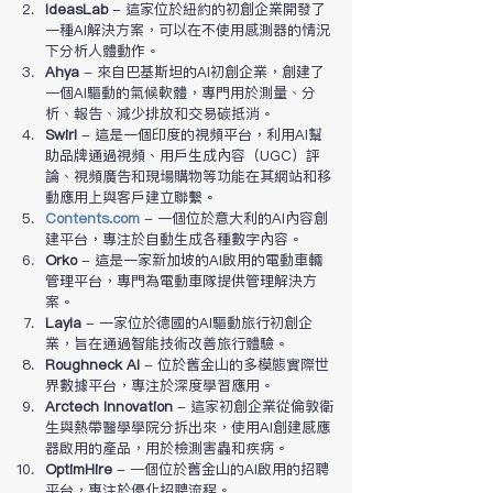
IdeasLab
 - 這家位於紐約的初創企業開發了
一種AI解決方案，可以在不使用感測器的情況
下分析人體動作。
Ahya
 - 來自巴基斯坦的AI初創企業，創建了
一個AI驅動的氣候軟體，專門用於測量、分
析、報告、減少排放和交易碳抵消。
Swirl
 - 這是一個印度的視頻平台，利用AI幫
助品牌通過視頻、用戶生成內容（UGC）評
論、視頻廣告和現場購物等功能在其網站和移
動應用上與客戶建立聯繫。
Contents.com
 - 一個位於意大利的AI內容創
建平台，專注於自動生成各種數字內容。
Orko
 - 這是一家新加坡的AI啟用的電動車輛
管理平台，專門為電動車隊提供管理解決方
案。
Layla
 - 一家位於德國的AI驅動旅行初創企
業，旨在通過智能技術改善旅行體驗。
Roughneck AI
 - 位於舊金山的多模態實際世
界數據平台，專注於深度學習應用。
Arctech Innovation
 - 這家初創企業從倫敦衛
生與熱帶醫學學院分拆出來，使用AI創建感應
器啟用的產品，用於檢測害蟲和疾病。
OptimHire
 - 一個位於舊金山的AI啟用的招聘
平台，專注於優化招聘流程。