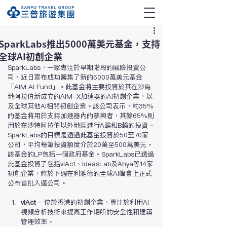
SparkLabs推出5000萬美元基金，支持
全球AI初創企業
SparkLabs，一家專注於早期階段的風險投資公
司，近日宣布成功籌集了新的5000萬美元基金
「AIM AI Fund」。此基金將主要投資於其在沙烏
地阿拉伯新成立的AIM-X加速器的AI初創企業，以
及全球其他AI相關初創企業。該公司表示，約35%
的基金將用於支持加速器內的參與者，其餘65%則
用於在沙特阿拉伯以外地區進行A輪和B輪的投資。
SparkLabs的目標是透過此基金投資於50至70家
公司，平均每筆投資額度介於20萬至500萬美元。
該基金的LP包括一個政府基金。SparkLabs已透過
此基金投資了包括viAct、IdeasLab及Ahya等14家
初創企業，將於下週在利雅德的全球AI峰會上正式
公布首批入選公司。
viAct
 - 位於香港的初創企業，專注於利用AI
視頻分析技術來提高工作場所的安全性和建築
管理效率。