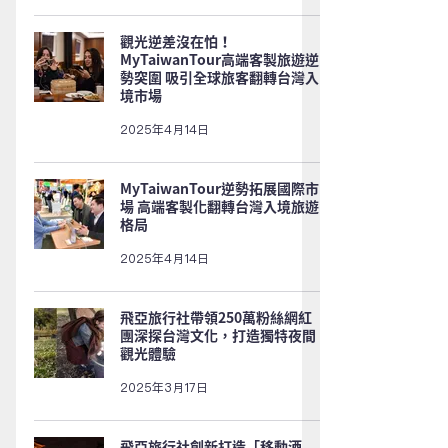
觀光逆差沒在怕！
MyTaiwanTour高端客製旅遊逆
勢突圍 吸引全球旅客翻轉台灣入
境市場
2025年4月14日
MyTaiwanTour逆勢拓展國際市
場 高端客製化翻轉台灣入境旅遊
格局
2025年4月14日
飛亞旅行社帶領250萬粉絲網紅
團深探台灣文化，打造獨特夜間
觀光體驗
2025年3月17日
飛亞旅行社創新打造「移動酒