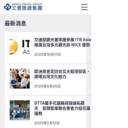
​最新消息
交通部觀光署率團參展 ITB Asia
推廣台灣多元觀光與 MICE 優勢
2025年10月17日
歐洲商會走訪台北大稻埕街區，
讚嘆台灣文化魅力
2025年6月20日
DTTA攜手花蓮縣府踩線拓觀
光 民間智庫聯合業者力挺花蓮
復甦
2025年5月12日