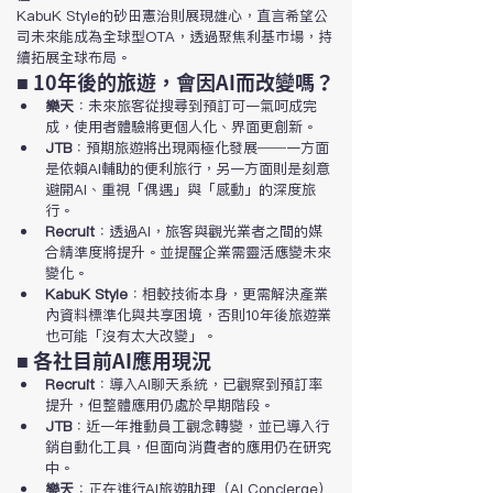
KabuK Style的砂田憲治則展現雄心，直言希望公
司未來能成為全球型OTA，透過聚焦利基市場，持
續拓展全球布局。
■ 10年後的旅遊，會因AI而改變嗎？
樂天
：未來旅客從搜尋到預訂可一氣呵成完
成，使用者體驗將更個人化、界面更創新。
JTB
：預期旅遊將出現兩極化發展──一方面
是依賴AI輔助的便利旅行，另一方面則是刻意
避開AI、重視「偶遇」與「感動」的深度旅
行。
Recruit
：透過AI，旅客與觀光業者之間的媒
合精準度將提升。並提醒企業需靈活應變未來
變化。
KabuK Style
：相較技術本身，更需解決產業
內資料標準化與共享困境，否則10年後旅遊業
也可能「沒有太大改變」。
■ 各社目前AI應用現況
Recruit
：導入AI聊天系統，已觀察到預訂率
提升，但整體應用仍處於早期階段。
JTB
：近一年推動員工觀念轉變，並已導入行
銷自動化工具，但面向消費者的應用仍在研究
中。
樂天
：正在進行AI旅遊助理（AI Concierge）