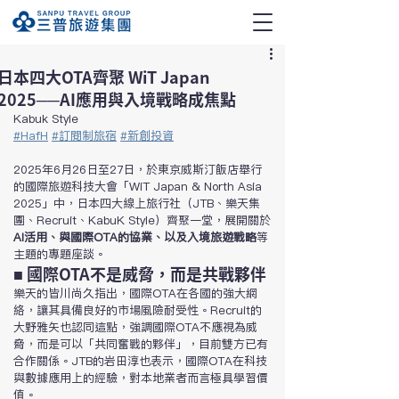
日本四大OTA齊聚 WiT Japan
2025──AI應用與入境戰略成焦點
Kabuk Style
#HafH
#訂閱制旅宿
#新創投資
2025年6月26日至27日，於東京威斯汀飯店舉行
的國際旅遊科技大會「WiT Japan & North Asia 
2025」中，日本四大線上旅行社（JTB、樂天集
團、Recruit、KabuK Style）齊聚一堂，展開關於
AI活用、與國際OTA的協業、以及入境旅遊戰略
等
主題的專題座談。
■ 國際OTA不是威脅，而是共戰夥伴
樂天的皆川尚久指出，國際OTA在各國的強大網
絡，讓其具備良好的市場風險耐受性。Recruit的
大野雅矢也認同這點，強調國際OTA不應視為威
脅，而是可以「共同奮戰的夥伴」，目前雙方已有
合作關係。JTB的岩田淳也表示，國際OTA在科技
與數據應用上的經驗，對本地業者而言極具學習價
值。