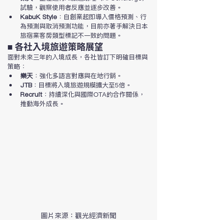
試驗，觀察使用者反應並逐步改善。
KabuK Style
：自創業起即導入價格預測、行
為預測與取消預測功能，目前亦著手解決日本
旅宿業客房類型標記不一致的問題。
■ 各社入境旅遊策略展望
面對未來三年的入境成長，各社皆訂下明確目標與
策略：
樂天
：強化多語言對應與在地行銷。
JTB
：目標將入境旅遊規模擴大至5倍。
Recruit
：持續深化與國際OTA的合作關係，
推動海外成長。
圖片來源：觀光經濟新聞